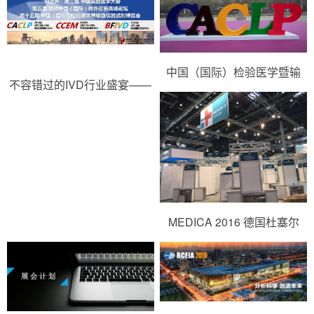
中国（国际）检验医学暨输
不容错过的IVD行业盛宴——
血…
20…
MEDICA 2016 德国杜塞尔
多…