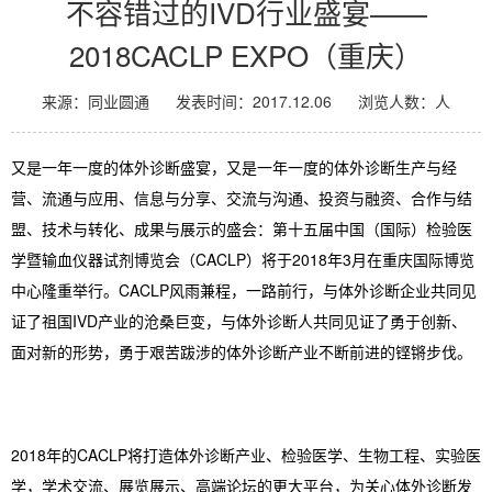
不容错过的IVD行业盛宴——
2018CACLP EXPO（重庆）
来源：同业圆通
发表时间：2017.12.06
浏览人数：
人
又是一年一度的体外诊断盛宴，又是一年一度的体外诊断生产与经
营、流通与应用、信息与分享、交流与沟通、投资与融资、合作与结
盟、技术与转化、成果与展示的盛会：第十五届中国（国际）检验医
学暨输血仪器试剂博览会（CACLP）将于2018年3月在重庆国际博览
中心隆重举行。CACLP风雨兼程，一路前行，与体外诊断企业共同见
证了祖国IVD产业的沧桑巨变，与体外诊断人共同见证了勇于创新、
面对新的形势，勇于艰苦跋涉的体外诊断产业不断前进的铿锵步伐。
2018年的CACLP将打造体外诊断产业、检验医学、生物工程、实验医
学，学术交流、展览展示、高端论坛的更大平台，为关心体外诊断发